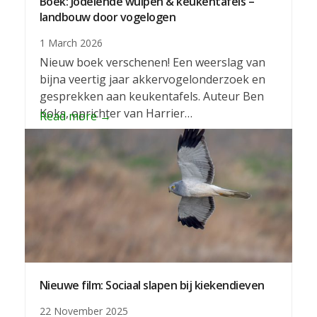
Boek: Jodelende wulpen & keukentafels –
landbouw door vogelogen
1 March 2026
Nieuw boek verschenen! Een weerslag van
bijna veertig jaar akkervogelonderzoek en
gesprekken aan keukentafels. Auteur Ben
Koks, oprichter van Harrier…
Read more
→
Nieuwe film: Sociaal slapen bij kiekendieven
22 November 2025