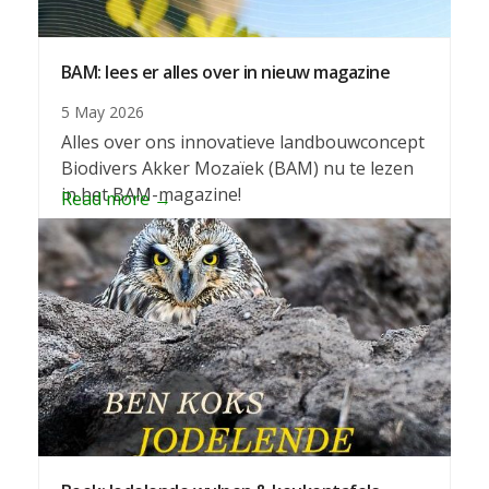
BAM: lees er alles over in nieuw magazine
5 May 2026
Alles over ons innovatieve landbouwconcept
Biodivers Akker Mozaïek (BAM) nu te lezen
in het BAM-magazine!
Read more
→