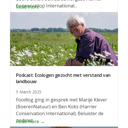
Conservation International…
Read more
→
Podcast: Ecologen gezocht met verstand van
landbouw
5 March 2025
Foodlog ging in gesprek met Marije Klever
(BoerenNatuur) en Ben Koks (Harrier
Conservation International). Beluister de
podcast.
Read more
→