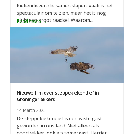
Kiekendieven die samen slapen: vaak is het
spectaculair om te zien, maar het is nog
altijd een groot raadsel. Waarom…
Read more
→
Nieuwe film over steppekiekendief in
Groninger akkers
14 March 2025
De steppekiekendief is een vaste gast
geworden in ons land. Niet alleen als
doortrekker, ook als zomergast. Harrier