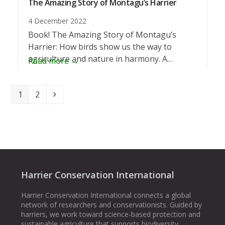
The Amazing Story of Montagu’s Harrier
4 December 2022
Book! The Amazing Story of Montagu’s
Harrier: How birds show us the way to
agriculture and nature in harmony. A…
Read more
→
Page
Page
Next
1
2
Harrier Conservation International
Harrier Conservation International connects a global
network of researchers and conservationists. Guided by
harriers, we work toward science-based protection and
sustainable agriculture that supports biodiversity.